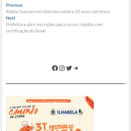
Navegação
Previous
Previous
post:
Aldeia Guarani em Ubatuba celebra 50 anos com festa
de
Next
Next
Post
post:
Prefeitura abre inscrições para cursos rápidos com
certificação do Senai
Facebook
Instagram
Twitter
Telegram