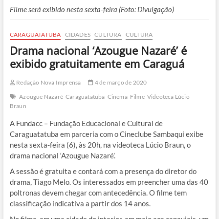
Filme será exibido nesta sexta-feira (Foto: Divulgação)
CARAGUATATUBA
CIDADES
CULTURA
CULTURA
Drama nacional ‘Azougue Nazaré’ é
exibido gratuitamente em Caraguá
Redação Nova Imprensa
4 de março de 2020
Azougue Nazaré
Caraguatatuba
Cinema
Filme
Videoteca Lúcio
Braun
A Fundacc – Fundação Educacional e Cultural de
Caraguatatuba em parceria com o Cineclube Sambaqui exibe
nesta sexta-feira (6), às 20h, na videoteca Lúcio Braun, o
drama nacional ‘Azougue Nazaré’.
A sessão é gratuita e contará com a presença do diretor do
drama, Tiago Melo. Os interessados em preencher uma das 40
poltronas devem chegar com antecedência. O filme tem
classificação indicativa a partir dos 14 anos.
No filme, em uma cidade do interior, em meio aos canaviais, um