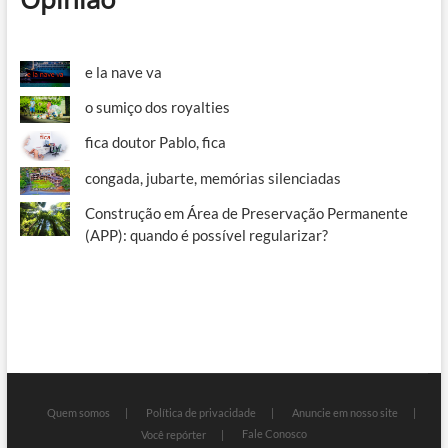
e la nave va
o sumiço dos royalties
fica doutor Pablo, fica
congada, jubarte, memórias silenciadas
Construção em Área de Preservação Permanente
(APP): quando é possível regularizar?
Quem somos
Política de privacidade
Anuncie em nosso site
Fale Conosco
Você repórter