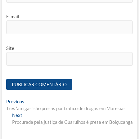
E-mail
Site
Navegação
Previous
Previous
post:
Três ‘amigas’ são presas por tráfico de drogas em Maresias
de
Next
Next
Post
post:
Procurada pela justiça de Guarulhos é presa em Boiçucanga