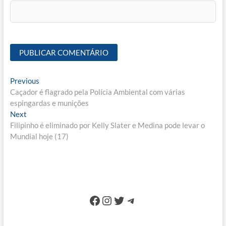
Navegação
Previous
Previous
post:
Caçador é flagrado pela Polícia Ambiental com várias
de
espingardas e munições
Post
Next
Next
post:
Filipinho é eliminado por Kelly Slater e Medina pode levar o
Mundial hoje (17)
Facebook
Instagram
Twitter
Telegram