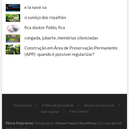
e la nave va
o sumiço dos royalties
fica doutor Pablo, fica
congada, jubarte, memórias silenciadas
Construção em Área de Preservação Permanente
(APP): quando é possível regularizar?
Quem somos
Política de privacidade
Anuncie em nosso site
Fale Conosco
Você repórter
Nova Imprensa
| Designed by:
Theme Freesia
|
WordPress
| © Copyright All
right reserved