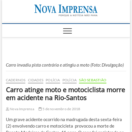
Skip
Nova
to
AS PRINCIPAIS
NOTICIAS DO
content
LITORAL NORTE
Impren
DE SÃO PAULO |
CARAGUATATUBA,
SÃO SEBASTIÃO,
ILHABELA E
UBATUBA
Carro invadiu pista contrária e atingiu a moto (Foto: Divulgação)
CADERNOS
CIDADES
POLÍCIA
POLÍCIA
SÃO SEBASTIÃO
Carro atinge moto e motociclista morre
em acidente na Rio-Santos
Nova Imprensa
5 de novembro de 2018
Um grave acidente ocorrido na madrugada desta sexta-feira
(2) envolvendo carro e motocicleta provocou a morte de