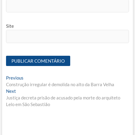
Site
Navegação
Previous
Previous
post:
Construção irregular é demolida no alto da Barra Velha
de
Next
Next
Post
post:
Justiça decreta prisão de acusado pela morte do arquiteto
Lelo em São Sebastião