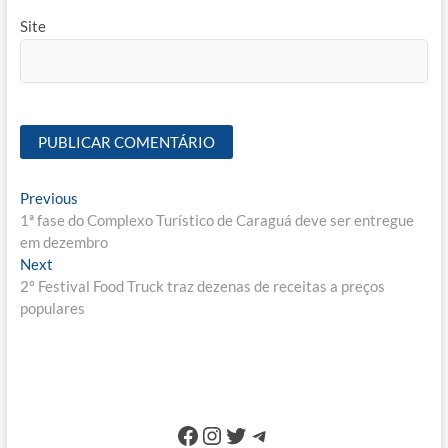
Site
Navegação
Previous
Previous
post:
1ª fase do Complexo Turístico de Caraguá deve ser entregue
de
em dezembro
Post
Next
Next
post:
2º Festival Food Truck traz dezenas de receitas a preços
populares
Facebook
Instagram
Twitter
Telegram