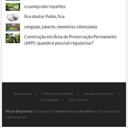
o sumiço dos royalties
fica doutor Pablo, fica
congada, jubarte, memórias silenciadas
Construção em Área de Preservação Permanente
(APP): quando é possível regularizar?
Quem somos
Política de privacidade
Anuncie em nosso site
Fale Conosco
Você repórter
Nova Imprensa
| Designed by:
Theme Freesia
|
WordPress
| © Copyright All
right reserved