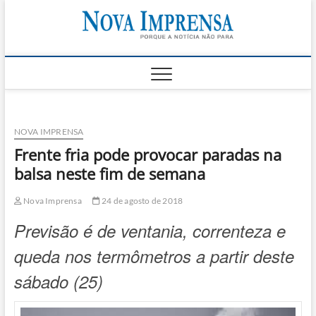
Skip
Nova
to
AS PRINCIPAIS
NOTICIAS DO
content
LITORAL NORTE
Impren
DE SÃO PAULO |
CARAGUATATUBA,
SÃO SEBASTIÃO,
ILHABELA E
UBATUBA
NOVA IMPRENSA
Frente fria pode provocar paradas na
balsa neste fim de semana
Nova Imprensa
24 de agosto de 2018
Previsão é de ventania, correnteza e
queda nos termômetros a partir deste
sábado (25)