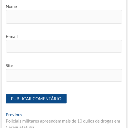
Nome
E-mail
Site
Navegação
Previous
Previous
post:
Policiais militares apreendem mais de 10 quilos de drogas em
de
Caraguatatuba