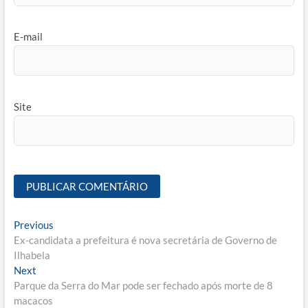
E-mail
Site
Navegação
Previous
Previous
post:
Ex-candidata a prefeitura é nova secretária de Governo de
de
Ilhabela
Post
Next
Next
post:
Parque da Serra do Mar pode ser fechado após morte de 8
macacos