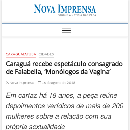
Skip
Nova
to
AS PRINCIPAIS
NOTICIAS DO
content
LITORAL NORTE
Impren
DE SÃO PAULO |
CARAGUATATUBA,
SÃO SEBASTIÃO,
ILHABELA E
UBATUBA
CARAGUATATUBA
CIDADES
Caraguá recebe espetáculo consagrado
de Falabella, ‘Monólogos da Vagina’
Nova Imprensa
16 de agosto de 2018
Em cartaz há 18 anos, a peça reúne
depoimentos verídicos de mais de 200
mulheres sobre a relação com sua
própria sexualidade