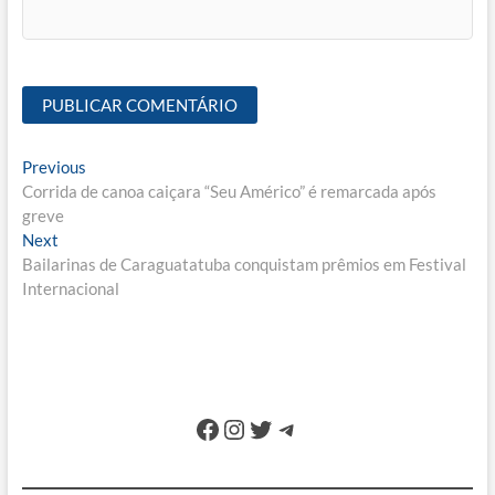
Navegação
Previous
Previous
post:
Corrida de canoa caiçara “Seu Américo” é remarcada após
de
greve
Post
Next
Next
post:
Bailarinas de Caraguatatuba conquistam prêmios em Festival
Internacional
Facebook
Instagram
Twitter
Telegram