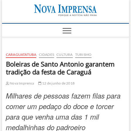
Skip
Nova
to
AS PRINCIPAIS
NOTICIAS DO
content
LITORAL NORTE
Impren
DE SÃO PAULO |
CARAGUATATUBA,
SÃO SEBASTIÃO,
ILHABELA E
UBATUBA
CARAGUATATUBA
CIDADES
CULTURA
TURISMO
Boleiras de Santo Antonio garantem
tradição da festa de Caraguá
Nova Imprensa
12 de junho de 2018
Milhares de pessoas fazem filas para
comer um pedaço do doce e torcer
para que venha uma das 1 mil
medalhinhas do padroeiro