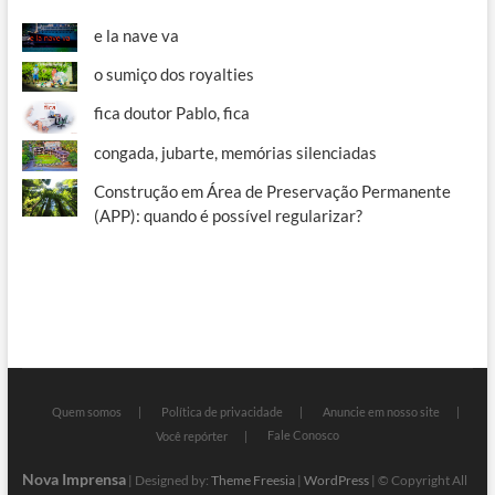
e la nave va
o sumiço dos royalties
fica doutor Pablo, fica
congada, jubarte, memórias silenciadas
Construção em Área de Preservação Permanente
(APP): quando é possível regularizar?
Quem somos
Política de privacidade
Anuncie em nosso site
Fale Conosco
Você repórter
Nova Imprensa
| Designed by:
Theme Freesia
|
WordPress
| © Copyright All