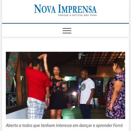
Skip
Nova
to
AS PRINCIPAIS
NOTICIAS DO
content
LITORAL NORTE
Impren
DE SÃO PAULO |
CARAGUATATUBA,
SÃO SEBASTIÃO,
ILHABELA E
UBATUBA
Aberto a todos que tenham interesse em dançar e aprender Forró