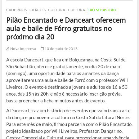
CADERNOS
CIDADES
CULTURA
CULTURA
SÃO SEBASTIÃO
Pilão Encantado e Danceart oferecem
aula e baile de Fórro gratuitos no
próximo dia 20
Nova Imprensa
10 de maio de 2018
A escola Danceart, que fica em Boiçucanga, na Costa Sul de
São Sebastião, oferece gratuitamente, no dia 20 de maio
(domingo), uma oportunidade para os amantes da dança
aproveitarem uma aula e baile de Forró com o professor Will
Liveiros. O evento é destinado a jovens e adultos de 16 a 50
anos, das 15h às 20h, e não é necessário inscrição prévia,
basta preencher a ficha minutos antes do evento.
A Danceart traz um histórico de eventos que valorizam a arte
da dança e promovem a cultura na Costa Sul do Litoral Norte.
Para este mês de maio, firmou parceria com o Pilão Encantado,
projeto idealizado por Will Liveiros, Professor, Dançarino,
Gestor Comercial e Cultural, para proporcionar uma vivência