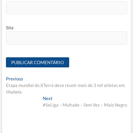
Site
Navegação
Previous
Previous
post:
Etapa mundial do XTerra deve reunir mais de 3 mil atletas em
de
Ilhabela
Post
Next
Next
post:
#SeLiga – Multado – Sem Vez – Maio Negro