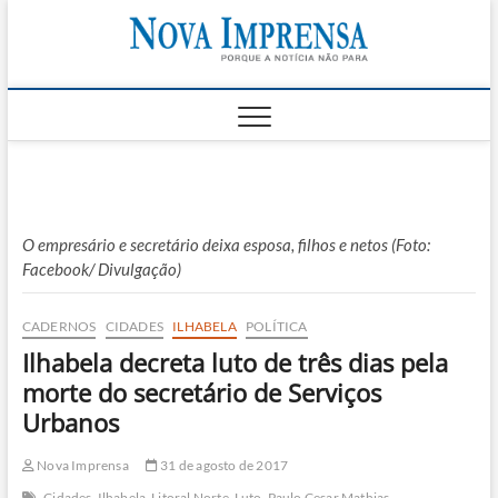
Skip
Nova
to
AS PRINCIPAIS
NOTICIAS DO
content
LITORAL NORTE
Impren
DE SÃO PAULO |
CARAGUATATUBA,
SÃO SEBASTIÃO,
ILHABELA E
UBATUBA
O empresário e secretário deixa esposa, filhos e netos (Foto:
Facebook/ Divulgação)
CADERNOS
CIDADES
ILHABELA
POLÍTICA
Ilhabela decreta luto de três dias pela
morte do secretário de Serviços
Urbanos
Nova Imprensa
31 de agosto de 2017
Cidades
Ilhabela
Litoral Norte
Luto
Paulo Cesar Mathias