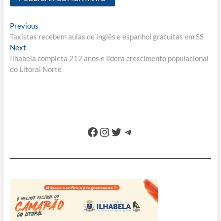
Navegação
Previous
Previous
post:
Taxistas recebem aulas de inglês e espanhol gratuitas em SS
de
Next
Next
Post
post:
Ilhabela completa 212 anos e lidera crescimento populacional
do Litoral Norte
Facebook
Instagram
Twitter
Telegram