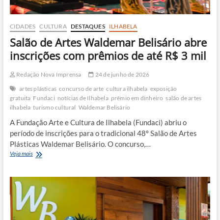
CIDADES
CULTURA
DESTAQUES
ILHABELA
Salão de Artes Waldemar Belisário abre
inscrições com prêmios de até R$ 3 mil
Redação Nova Imprensa
24 de junho de 2026
artes plásticas
concurso de arte
cultura ilhabela
exposição
gratuita
Fundaci
notícias de Ilhabela
prêmio em dinheiro
salão de artes
ilhabela
turismo cultural
Waldemar Belisário
A Fundação Arte e Cultura de Ilhabela (Fundaci) abriu o
período de inscrições para o tradicional 48º Salão de Artes
Plásticas Waldemar Belisário. O concurso,…
Salão
Veja mais
de
Artes
Waldemar
Belisário
abre
inscrições
com