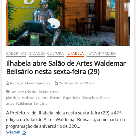
prêmios
de
até
R$
3
mil
CADERNOS
CIDADES
CULTURA
ILHABELA
NOVA IMPRENSA
Ilhabela abre Salão de Artes Waldemar
Belisário nesta sexta-feira (29)
Redação Nova Imprensa
26 de agosto de 2025
Aniversário da Cidade
artes
plásticas
Artistas
Cultura
Evento
Exposição
Ilhabela
salão de
artes
Waldemar Belisário
A Prefeitura de Ilhabela inicia nesta sexta-feira (29) a 47ª
edição do Salão de Artes Waldemar Belisário, como parte da
programação de aniversário de 220…
Ilhabela
Veja mais