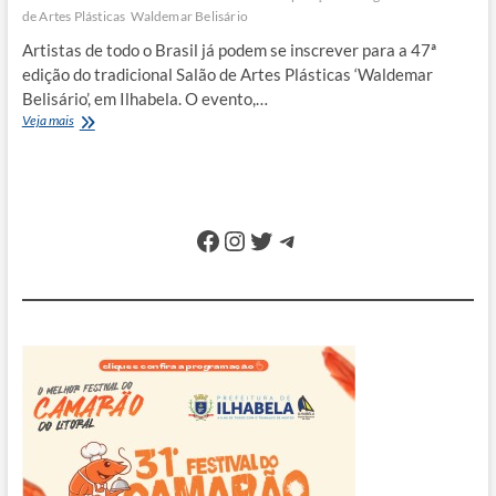
de Artes Plásticas
Waldemar Belisário
Artistas de todo o Brasil já podem se inscrever para a 47ª
edição do tradicional Salão de Artes Plásticas ‘Waldemar
Belisário’, em Ilhabela. O evento,…
Ilhabela
Veja mais
abre
inscrições
para
Salão
de
Facebook
Instagram
Twitter
Telegram
Artes
Plásticas
Waldemar
Belisário