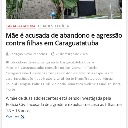
CARAGUATATUBA
CIDADES
POLÍCIA
Mãe é acusada de abandono e agressão
contra filhas em Caraguatatuba
Redação Nova Imprensa
26 de março de 2026
abandono de incapaz
agressão Caraguatatuba
bairro
Pegorelli
Caraguatatuba
conselho tutelar
Conselho Tutelar
Caraguatatuba
Direito da Criança e do Adolescente
filhas expulsas de
casa
investigação maus-tratos
Litoral Norte
Maus Tratos
ocorrência
policial Caraguá
Polícia Civil
Violência Doméstica
violência familiar Litoral
Norte
A mãe de duas adolescentes está sendo investigada pela
Polícia Civil acusada de agredir e expulsar de casa as filhas, de
13 e 15 anos,…
Mãe
Veja mais
é
acusada