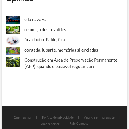
e la nave va
o sumiço dos royalties
fica doutor Pablo, fica
congada, jubarte, memórias silenciadas
Construção em Área de Preservação Permanente
(APP): quando é possível regularizar?
Quem somos
Política de privacidade
Anuncie em nosso site
Fale Conosco
Você repórter