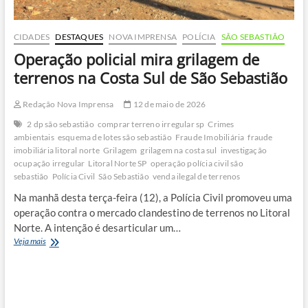
CIDADES
DESTAQUES
NOVA IMPRENSA
POLÍCIA
SÃO SEBASTIÃO
Operação policial mira grilagem de
terrenos na Costa Sul de São Sebastião
Redação Nova Imprensa
12 de maio de 2026
2 dp são sebastião
comprar terreno irregular sp
Crimes
ambientais
esquema de lotes são sebastião
Fraude Imobiliária
fraude
imobiliária litoral norte
Grilagem
grilagem na costa sul
investigação
ocupação irregular
Litoral Norte SP
operação polícia civil são
sebastião
Polícia Civil
São Sebastião
venda ilegal de terrenos
Na manhã desta terça-feira (12), a Polícia Civil promoveu uma
operação contra o mercado clandestino de terrenos no Litoral
Norte. A intenção é desarticular um…
Operação
Veja mais
policial
mira
grilagem
de
terrenos