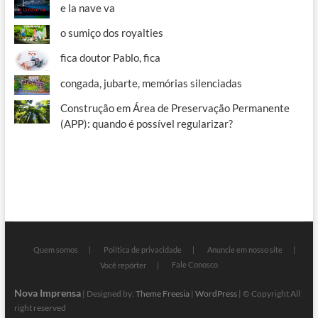
e la nave va
o sumiço dos royalties
fica doutor Pablo, fica
congada, jubarte, memórias silenciadas
Construção em Área de Preservação Permanente
(APP): quando é possível regularizar?
Quem somos
Política de privacidade
Anuncie em nosso site
Fale Conosco
Você repórter
Nova Imprensa
| Designed by:
Theme Freesia
|
WordPress
| © Copyright All
right reserved