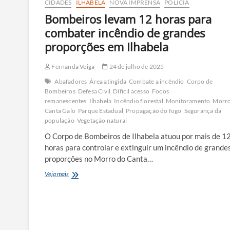
CIDADES
ILHABELA
NOVA IMPRENSA
POLÍCIA
Bombeiros levam 12 horas para
combater incêndio de grandes
proporções em Ilhabela
Fernanda Veiga
24 de julho de 2025
Abafadores
Área atingida
Combate a incêndio
Corpo de
Bombeiros
Defesa Civil
Díficil acesso
Focos
remanescentes
Ilhabela
Incêndio florestal
Monitoramento
Morro
Canta Galo
Parque Estadual
Propagação do fogo
Segurança da
população
Vegetação natural
O Corpo de Bombeiros de Ilhabela atuou por mais de 1
horas para controlar e extinguir um incêndio de grande
proporções no Morro do Canta…
Bombeiros
Veja mais
levam
12
horas
para
combater
incêndio