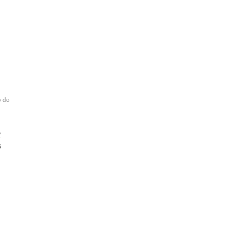
 do
2
s