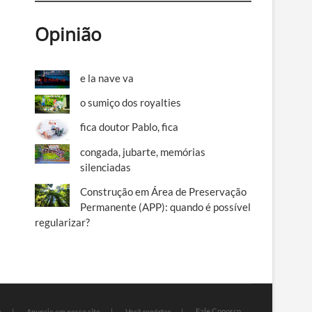
Opinião
e la nave va
o sumiço dos royalties
fica doutor Pablo, fica
congada, jubarte, memórias
silenciadas
Construção em Área de Preservação
Permanente (APP): quando é possível
regularizar?
Fale Conosco
e
Anuncie em nosso site
Você repórter