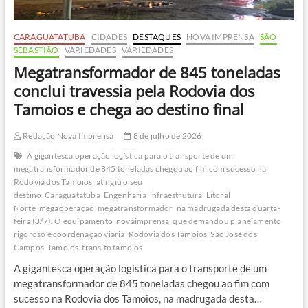
CARAGUATATUBA
CIDADES
DESTAQUES
NOVA IMPRENSA
SÃO
SEBASTIÃO
VARIEDADES
VARIEDADES
Megatransformador de 845 toneladas
conclui travessia pela Rodovia dos
Tamoios e chega ao destino final
Redação Nova Imprensa
8 de julho de 2026
A gigantesca operação logística para o transporte de um
megatransformador de 845 toneladas chegou ao fim com sucesso na
Rodovia dos Tamoios
atingiu o seu
destino
Caraguatatuba
Engenharia
infraestrutura
Litoral
Norte
megaoperação
megatransformador
na madrugada desta quarta-
feira (8/7). O equipamento
novaimprensa
que demandou planejamento
rigoroso e coordenação viária
Rodovia dos Tamoios
São José dos
Campos
Tamoios
transito tamoios
A gigantesca operação logística para o transporte de um
megatransformador de 845 toneladas chegou ao fim com
sucesso na Rodovia dos Tamoios, na madrugada desta…