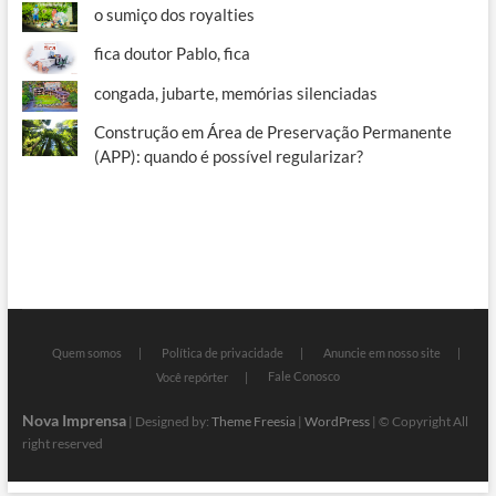
o sumiço dos royalties
fica doutor Pablo, fica
congada, jubarte, memórias silenciadas
Construção em Área de Preservação Permanente
(APP): quando é possível regularizar?
Quem somos
Política de privacidade
Anuncie em nosso site
Fale Conosco
Você repórter
Nova Imprensa
| Designed by:
Theme Freesia
|
WordPress
| © Copyright All
right reserved