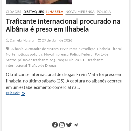
CIDADES
DESTAQUES
ILHABELA
NOVA IMPRENSA
POLÍCIA
Traficante internacional procurado na
Albânia é preso em Ilhabela
Daniela Malara
27 de abril de 2026
Albânia
Alexandre de Moraes
Ervin Mata
extradição
Ilhabela
Litoral
Norte
notícias policiais
Nova Imprensa
Polícia Federal
Porto de
Santos
prisão de traficante
Segurança Pública
STF
traficante
internacional
Tráfico de Drogas
O traficante internacional de drogas Ervin Mata foi preso em
Ilhabela, no último sábado (25). A captura do albanês ocorreu
em um estabelecimento comercial na…
Traficante
Veja mais
internacional
procurado
na
Albânia
é
Facebook
Instagram
Twitter
Telegram
preso
em