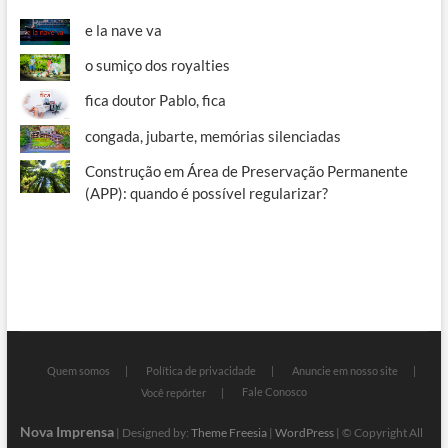
e la nave va
o sumiço dos royalties
fica doutor Pablo, fica
congada, jubarte, memórias silenciadas
Construção em Área de Preservação Permanente
(APP): quando é possível regularizar?
Quem somos
Política de privacidade
Anuncie em nosso site
Fale Conosco
Você repórter
Nova Imprensa
| Designed by:
Theme Freesia
|
WordPress
| © Copyright All