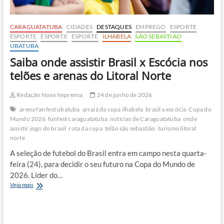
CARAGUATATUBA
CIDADES
DESTAQUES
EMPREGO
ESPORTE
ESPORTE
ESPORTE
ESPORTE
ILHABELA
SÃO SEBASTIÃO
UBATUBA
Saiba onde assistir Brasil x Escócia nos
telões e arenas do Litoral Norte
Redação Nova Imprensa
24 de junho de 2026
arena fan fest ubatuba
arraiá da copa ilhabela
brasil x escócia
Copa do
Mundo 2026
funfest caraguatatuba
notícias de Caraguatatuba
onde
assistir jogo do brasil
rota da copa
telão são sebastião
turismo litoral
norte
A seleção de futebol do Brasil entra em campo nesta quarta-
feira (24), para decidir o seu futuro na Copa do Mundo de
2026. Líder do…
Saiba
Veja mais
onde
assistir
Brasil
x