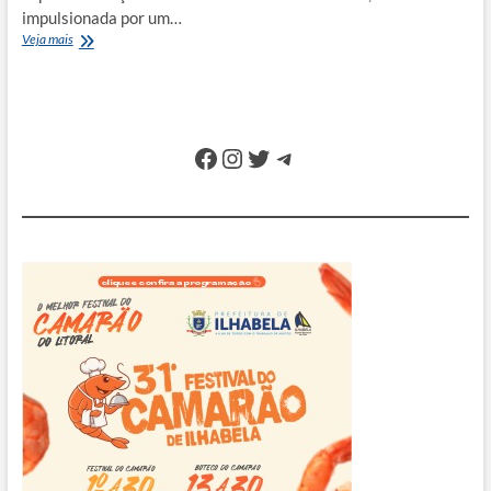
impulsionada por um…
Brasil
Veja mais
lidera
investimento
em
Inteligência
Artificial,
Facebook
Instagram
Twitter
Telegram
aponta
especialista:
“Não
veio
para
substituir,
mas
para
potencializar”