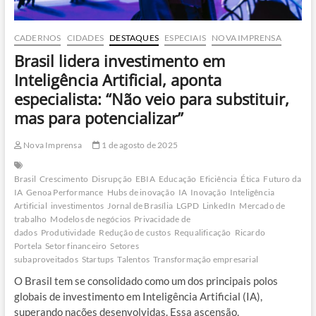
CADERNOS
CIDADES
DESTAQUES
ESPECIAIS
NOVA IMPRENSA
Brasil lidera investimento em
Inteligência Artificial, aponta
especialista: “Não veio para substituir,
mas para potencializar”
Nova Imprensa
1 de agosto de 2025
Brasil
Crescimento
Disrupção
EBIA
Educação
Eficiência
Ética
Futuro da
IA
Genoa Performance
Hubs de inovação
IA
Inovação
Inteligência
Artificial
investimentos
Jornal de Brasília
LGPD
LinkedIn
Mercado de
trabalho
Modelos de negócios
Privacidade de
dados
Produtividade
Redução de custos
Requalificação
Ricardo
Portela
Setor financeiro
Setores
subaproveitados
Startups
Talentos
Transformação empresarial
O Brasil tem se consolidado como um dos principais polos
globais de investimento em Inteligência Artificial (IA),
superando nações desenvolvidas. Essa ascensão,