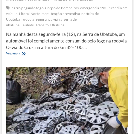
carro pegando fogo
Corpo de Bombeiros
emergência 193
incêndio em
veículo
Litoral Norte
manutenção preventiva
notícias de
Ubatuba
rodovia
segurança viária
serra de
ubatuba
Taubaté
Trânsito
Ubatuba
Na manhã desta segunda-feira (12), na Serra de Ubatuba, um
automóvel foi completamente consumido pelo fogo na rodovia
Oswaldo Cruz, na altura do km 82+100,…
Veículo
Veja mais
é
destruído
pelo
fogo
em
Ubatuba;
motorista
escapa
ileso