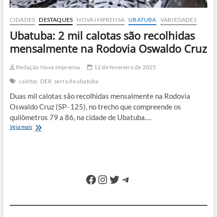
CIDADES
DESTAQUES
NOVA IMPRENSA
UBATUBA
VARIEDADES
Ubatuba: 2 mil calotas são recolhidas
mensalmente na Rodovia Oswaldo Cruz
Redação Nova Imprensa
12 de fevereiro de 2025
calotas
DER
serra de ubatuba
Duas mil calotas são recolhidas mensalmente na Rodovia
Oswaldo Cruz (SP- 125), no trecho que compreende os
quilômetros 79 a 86, na cidade de Ubatuba.…
Ubatuba:
Veja mais
2
mil
calotas
são
recolhidas
Facebook
Instagram
Twitter
Telegram
mensalmente
na
Rodovia
Oswaldo
Cruz