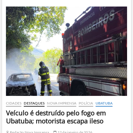
preso
com
carga
de
flor
de
maconha
avaliada
em
R$
385
mil
CIDADES
DESTAQUES
NOVA IMPRENSA
POLÍCIA
UBATUBA
Veículo é destruído pelo fogo em
Ubatuba; motorista escapa ileso
Redação Nova Imprensa
12 de janeiro de 2026