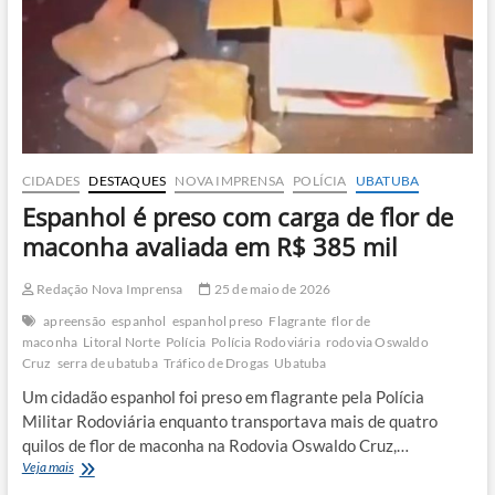
CIDADES
DESTAQUES
NOVA IMPRENSA
POLÍCIA
UBATUBA
Espanhol é preso com carga de flor de
maconha avaliada em R$ 385 mil
Redação Nova Imprensa
25 de maio de 2026
apreensão
espanhol
espanhol preso
Flagrante
flor de
maconha
Litoral Norte
Polícia
Polícia Rodoviária
rodovia Oswaldo
Cruz
serra de ubatuba
Tráfico de Drogas
Ubatuba
Um cidadão espanhol foi preso em flagrante pela Polícia
Militar Rodoviária enquanto transportava mais de quatro
quilos de flor de maconha na Rodovia Oswaldo Cruz,…
Espanhol
Veja mais
é