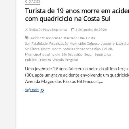
CIDADES
Turista de 19 anos morre em acide
com quadriciclo na Costa Sul
Redação Nova Imprensa
1 de janeiro de 2026
Acidente
apreensão
Barra do Una
Costa
Sul
Fatalidade
Fiscalização
Homicídio Culposo
Juquehy
Litoral 
SP
Litoral Norte
morte
notícias de são sebastião
Polícia
Municipal
quadriciclo
São Sebastião
Segur
Segurança
Pública
Trânsito
Veículo irregular
Uma jovem de 19 anos faleceu na noite da última terça-
(30), após um grave acidente envolvendo um quadricicl
Avenida Magno dos Passos Bittencourt,…
Turista
Veja mais
de
19
anos
morre
em
acidente
com