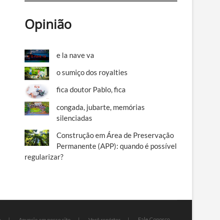
Opinião
e la nave va
o sumiço dos royalties
fica doutor Pablo, fica
congada, jubarte, memórias
silenciadas
Construção em Área de Preservação
Permanente (APP): quando é possível
regularizar?
Fale Conosco
e
Anuncie em nosso site
Você repórter