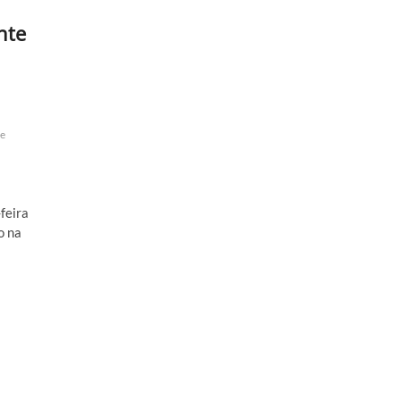
nte
de
feira
o na