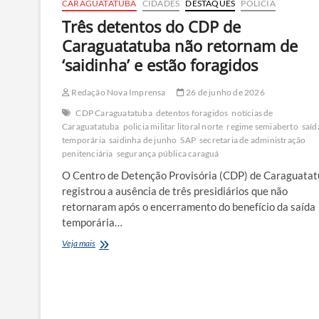
CARAGUATATUBA
CIDADES
DESTAQUES
POLÍCIA
Três detentos do CDP de
Caraguatatuba não retornam de
‘saidinha’ e estão foragidos
Redação Nova Imprensa
26 de junho de 2026
CDP Caraguatatuba
detentos foragidos
notícias de
Caraguatatuba
policia militar litoral norte
regime semiaberto
saíd
temporária
saidinha de junho
SAP
secretaria de administração
penitenciária
segurança pública caraguá
O Centro de Detenção Provisória (CDP) de Caraguata
registrou a ausência de três presidiários que não
retornaram após o encerramento do benefício da saída
temporária…
Três
Veja mais
detentos
do
CDP
de
Caraguatatuba