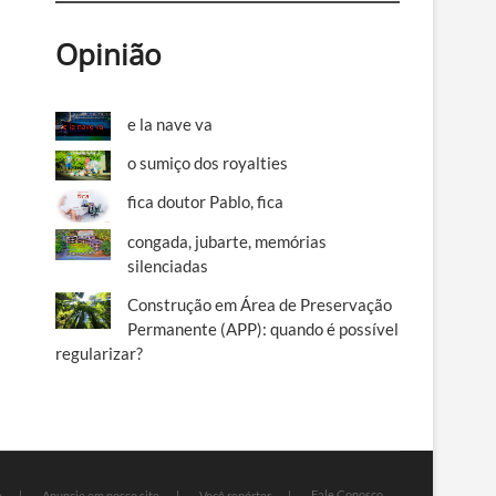
Opinião
e la nave va
o sumiço dos royalties
fica doutor Pablo, fica
congada, jubarte, memórias
silenciadas
Construção em Área de Preservação
Permanente (APP): quando é possível
regularizar?
Fale Conosco
e
Anuncie em nosso site
Você repórter