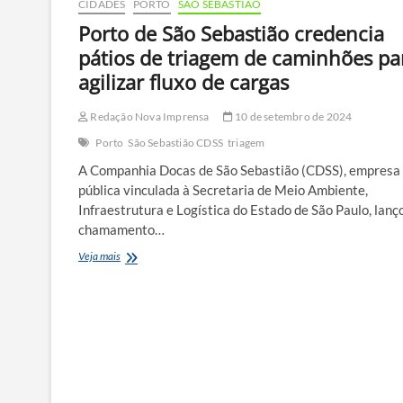
CIDADES
PORTO
SÃO SEBASTIÃO
Porto de São Sebastião credencia
pátios de triagem de caminhões pa
agilizar fluxo de cargas
Redação Nova Imprensa
10 de setembro de 2024
Porto
São Sebastião CDSS
triagem
A Companhia Docas de São Sebastião (CDSS), empresa
pública vinculada à Secretaria de Meio Ambiente,
Infraestrutura e Logística do Estado de São Paulo, lanç
chamamento…
Porto
Veja mais
de
São
Sebastião
credencia
pátios
de
triagem
de
caminhões