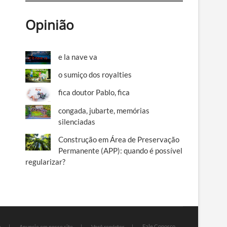
Opinião
e la nave va
o sumiço dos royalties
fica doutor Pablo, fica
congada, jubarte, memórias
silenciadas
Construção em Área de Preservação
Permanente (APP): quando é possível
regularizar?
Fale Conosco
e
Anuncie em nosso site
Você repórter