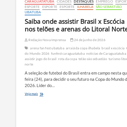
CARAGUATATUBA
CIDADES
DESTAQUES
EMPREGO
ESPOR
ESPORTE
ESPORTE
ESPORTE
ILHABELA
SÃO SEBASTIÃO
UBATUBA
Saiba onde assistir Brasil x Escócia
nos telões e arenas do Litoral Nort
Redação Nova Imprensa
24 de junho de 2026
arena fan fest ubatuba
arraiá da copa ilhabela
brasil x escócia
do Mundo 2026
funfest caraguatatuba
notícias de Caraguatatuba
assistir jogo do brasil
rota da copa
telão são sebastião
turismo lito
norte
A seleção de futebol do Brasil entra em campo nesta qu
feira (24), para decidir o seu futuro na Copa do Mundo 
2026. Líder do…
Saiba
Veja mais
onde
assistir
Brasil
x
Escócia
nos