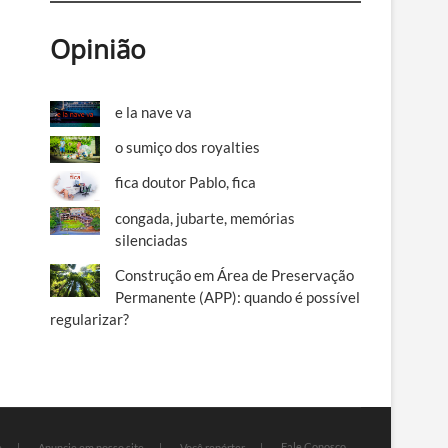
Opinião
e la nave va
o sumiço dos royalties
fica doutor Pablo, fica
congada, jubarte, memórias
silenciadas
Construção em Área de Preservação
Permanente (APP): quando é possível
regularizar?
Fale Conosco
e
Anuncie em nosso site
Você repórter