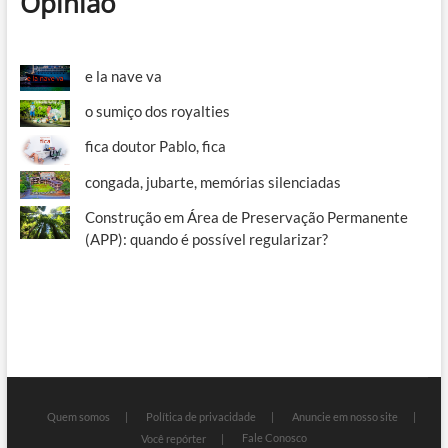
Opinião
e la nave va
o sumiço dos royalties
fica doutor Pablo, fica
congada, jubarte, memórias silenciadas
Construção em Área de Preservação Permanente
(APP): quando é possível regularizar?
Quem somos
Política de privacidade
Anuncie em nosso site
Fale Conosco
Você repórter