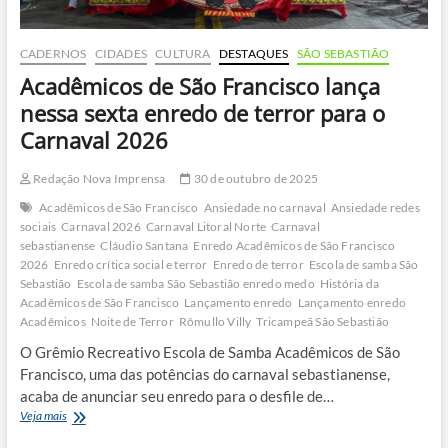
CADERNOS
CIDADES
CULTURA
DESTAQUES
SÃO SEBASTIÃO
Acadêmicos de São Francisco lança
nessa sexta enredo de terror para o
Carnaval 2026
Redação Nova Imprensa
30 de outubro de 2025
Acadêmicos de São Francisco
Ansiedade no carnaval
Ansiedade redes
sociais
Carnaval 2026
Carnaval Litoral Norte
Carnaval
sebastianense
Cláudio Santana
Enredo Acadêmicos de São Francisco
2026
Enredo crítica social e terror
Enredo de terror
Escola de samba São
Sebastião
Escola de samba São Sebastião enredo medo
História da
Acadêmicos de São Francisco
Lançamento enredo
Lançamento enredo
Acadêmicos
Noite de Terror
Rômullo Villy
Tricampeã São Sebastião
O Grêmio Recreativo Escola de Samba Acadêmicos de São
Francisco, uma das potências do carnaval sebastianense,
acaba de anunciar seu enredo para o desfile de…
Acadêmicos
Veja mais
de