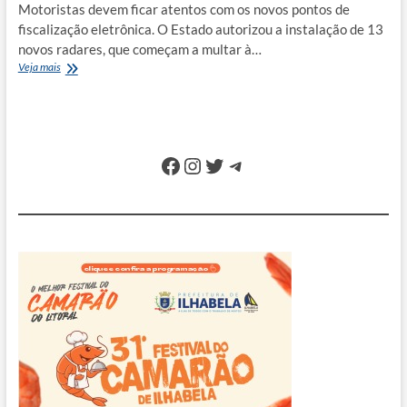
Motoristas devem ficar atentos com os novos pontos de
fiscalização eletrônica. O Estado autorizou a instalação de 13
novos radares, que começam a multar à…
Estado
Veja mais
manda
ativar
13
novos
radares
Facebook
Instagram
Twitter
Telegram
em
estradas
do
Litoral
Norte
e
Vale
do
Paraíba