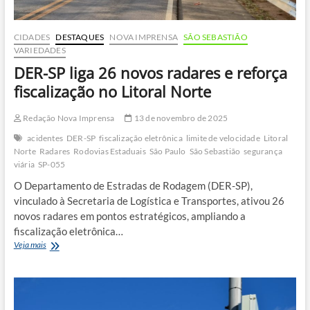
CIDADES
DESTAQUES
NOVA IMPRENSA
SÃO SEBASTIÃO
VARIEDADES
DER-SP liga 26 novos radares e reforça
fiscalização no Litoral Norte
Redação Nova Imprensa
13 de novembro de 2025
acidentes
DER-SP
fiscalização eletrônica
limite de velocidade
Litoral
Norte
Radares
Rodovias Estaduais
São Paulo
São Sebastião
segurança
viária
SP-055
O Departamento de Estradas de Rodagem (DER-SP),
vinculado à Secretaria de Logística e Transportes, ativou 26
novos radares em pontos estratégicos, ampliando a
fiscalização eletrônica…
DER-
Veja mais
SP
liga
26
novos
radares