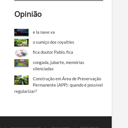
Opinião
e la nave va
o sumiço dos royalties
fica doutor Pablo, fica
congada, jubarte, memórias
silenciadas
Construção em Área de Preservação
Permanente (APP): quando é possível
regularizar?
Fale Conosco
e
Anuncie em nosso site
Você repórter