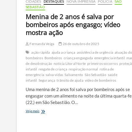
CIDADES
DESTAQUES
NOVA IMPRENSA
POLÍCIA
SÃO
SEBASTIÃO
Menina de 2 anos é salva por
bombeiros após engasgo; vídeo
mostra ação
Fernanda Veiga
26 de outubro de 2025
ação rápida
ajuda a criança
assistência de urgência
atuação d
bombeiros
Bombeiros
criança engasgada
emergência infantil
ma
de desobstrução
notícia Litoral Norte
primeiros socorros
proteç
infantil
resgate de criança
respiração normal
rotina de
emergência
salva-vidas
Salvamento
São Sebastião
saúde
infantil
Segurança
trânsito de ajuda
vídeo de bombeiros
Uma menina de 2 anos foi salva por bombeiros após se
engasgar com um alimento na noite da última quarta-fe
(22,) em São Sebastião. O…
Menina
Veja mais
de
2
anos
é