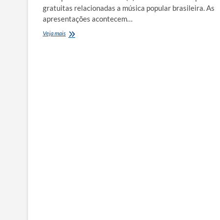
gratuitas relacionadas a música popular brasileira. As
apresentações acontecem…
Rael
Veja mais
interpreta
Vinícius
de
Moraes
no
Festival
Ilhabela
Bossa
&
Choro