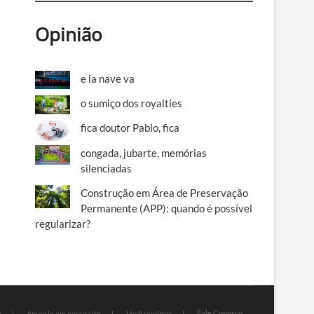
Opinião
e la nave va
o sumiço dos royalties
fica doutor Pablo, fica
congada, jubarte, memórias
silenciadas
Construção em Área de Preservação
Permanente (APP): quando é possível
regularizar?
Fale Conosco
e
Anuncie em nosso site
Você repórter