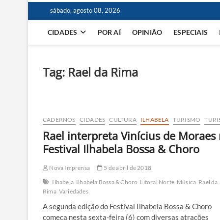
sábado, agosto 08, 2026
CIDADES
POR AÍ
OPINIÃO
ESPECIAIS
Tag:
Rael da Rima
CADERNOS
CIDADES
CULTURA
ILHABELA
TURISMO
TUR
Rael interpreta Vinícius de Moraes
Festival Ilhabela Bossa & Choro
Nova Imprensa
5 de abril de 2018
Ilhabela
Ilhabela Bossa & Choro
Litoral Norte
Música
Rael da
Rima
Variedades
A segunda edição do Festival Ilhabela Bossa & Choro
começa nesta sexta-feira (6) com diversas atrações