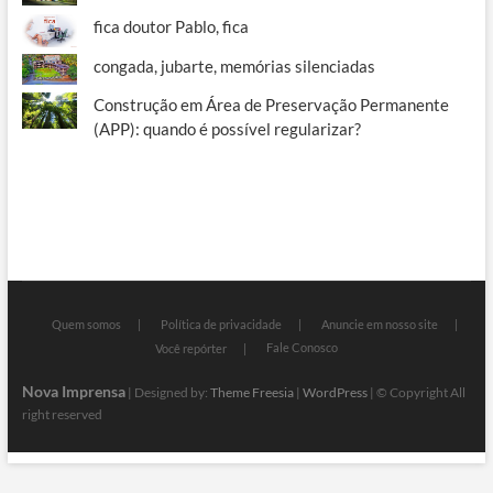
fica doutor Pablo, fica
congada, jubarte, memórias silenciadas
Construção em Área de Preservação Permanente
(APP): quando é possível regularizar?
Quem somos
Política de privacidade
Anuncie em nosso site
Fale Conosco
Você repórter
Nova Imprensa
| Designed by:
Theme Freesia
|
WordPress
| © Copyright All
right reserved