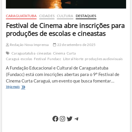
CARAGUATATUBA
CIDADES
CULTURA
DESTAQUES
Festival de Cinema abre inscrições para
produções de escolas e cineastas
Redação Nova Imprensa
22 de setembro de 2025
Caraguatatuba
cineastas
Cinema
Curta
Caraguá
escolas
Festival
Fundacc
Litoral Norte
produções audiovisuais
A Fundação Educacional e Cultural de Caraguatatuba
(Fundacc) está com inscrições abertas para o 9º Festival de
Cinema Curta Caraguá, um evento que busca fomentar…
Festival
Veja mais
de
Cinema
abre
inscrições
para
Facebook
Instagram
Twitter
Telegram
produções
de
escolas