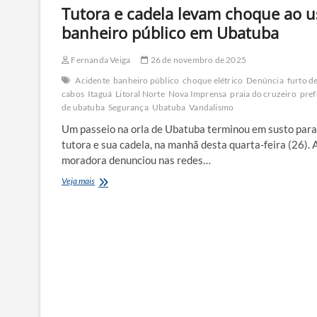
Tutora e cadela levam choque ao u
banheiro público em Ubatuba
Fernanda Veiga
26 de novembro de 2025
Acidente
banheiro público
choque elétrico
Denúncia
furto d
cabos
Itaguá
Litoral Norte
Nova Imprensa
praia do cruzeiro
pref
de ubatuba
Segurança
Ubatuba
Vandalismo
Um passeio na orla de Ubatuba terminou em susto par
tutora e sua cadela, na manhã desta quarta-feira (26). 
moradora denunciou nas redes…
Tutora
Veja mais
e
cadela
levam
choque
ao
usar
banheiro
público
em
Ubatuba