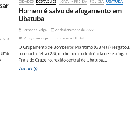
CIDADES
DESTAQUES
NOVA IMPRENSA
POLÍCIA
UBATUBA
sar
Homem é salvo de afogamento em
Ubatuba
Fernanda Veiga
29 de dezembro de 2022
e
Afogamento
praia do cruzeiro
Ubatuba
eitura
O Grupamento de Bombeiros Marítimo (GBMar) resgatou,
a uma
na quarta-feira (28), um homem na iminência de se afogar 
A
Praia do Cruzeiro, região central de Ubatuba.…
Homem
Veja mais
é
salvo
de
afogamento
em
Ubatuba