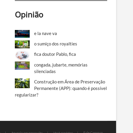
Opinião
e la nave va
o sumiço dos royalties
fica doutor Pablo, fica
congada, jubarte, memórias
silenciadas
Construção em Área de Preservação
Permanente (APP): quando é possível
regularizar?
Fale Conosco
e
Anuncie em nosso site
Você repórter