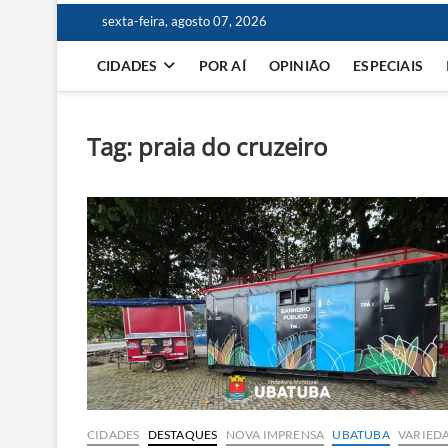
sexta-feira, agosto 07, 2026
CIDADES
POR AÍ
OPINIÃO
ESPECIAIS
Tag:
praia do cruzeiro
CIDADES
DESTAQUES
NOVA IMPRENSA
UBATUBA
VARIED