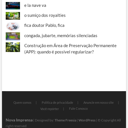
e la nave va
o sumiço dos royalties
fica doutor Pablo, fica
congada, jubarte, memórias silenciadas
Construção em Área de Preservação Permanente
(APP): quando é possível regularizar?
Quem somos
Política de privacidade
Anuncie em nosso site
Fale Conosco
Você repórter
Nova Imprensa
| Designed by:
Theme Freesia
|
WordPress
| © Copyright All
right reserved