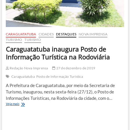
CARAGUATATUBA
CIDADES
DESTAQUES
NOVA IMPRENSA
TURISMO
TURISMO
Caraguatatuba inaugura Posto de
Informação Turística na Rodoviária
Redação Nova Imprensa
27 de dezembro de 2019
Caraguatatuba
Posto de Informação Turística
A Prefeitura de Caraguatatuba, por meio da Secretaria de
Turismo, inaugurou, nesta sexta-feira (27/12), o Posto de
Informações Turísticas, na Rodoviária da cidade, com o…
Caraguatatuba
Veja mais
inaugura
Posto
de
Informação
Turística