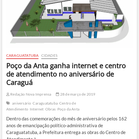
Norte
CARAGUATATUBA
CIDADES
Poço da Anta ganha internet e centro
de atendimento no aniversário de
Caraguá
Redação Nova Imprensa
28 de março de 2019
aniversário
Caraguatatuba
Centro de
Atendimento
Internet
Obras
Poço da Anta
Dentro das comemorações do mês de aniversário pelos 162
anos de emancipação político-administrativa de
Caraguatatuba, a Prefeitura entrega as obras do Centro de
Atendimento à…