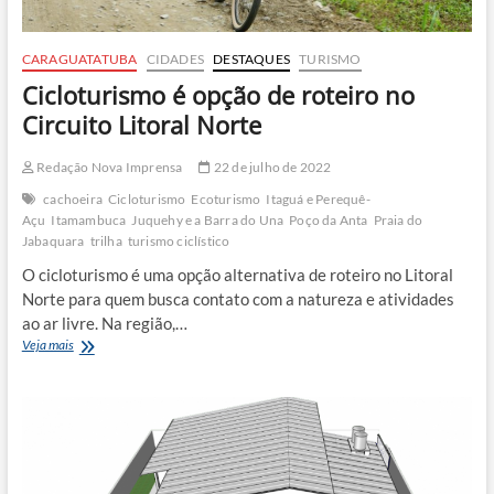
CARAGUATATUBA
CIDADES
DESTAQUES
TURISMO
Cicloturismo é opção de roteiro no
Circuito Litoral Norte
Redação Nova Imprensa
22 de julho de 2022
cachoeira
Cicloturismo
Ecoturismo
Itaguá e Perequê-
Açu
Itamambuca
Juquehy e a Barra do Una
Poço da Anta
Praia do
Jabaquara
trilha
turismo ciclístico
O cicloturismo é uma opção alternativa de roteiro no Litoral
Norte para quem busca contato com a natureza e atividades
ao ar livre. Na região,…
Cicloturismo
Veja mais
é
opção
de
roteiro
no
Circuito
Litoral