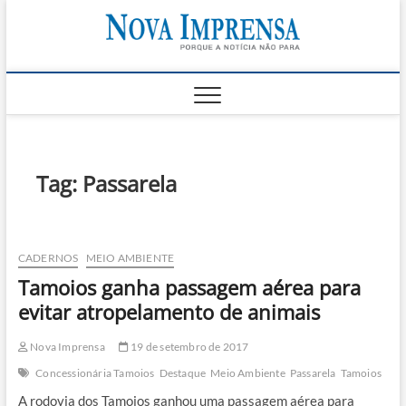
Skip
Nova
to
AS PRINCIPAIS
NOTICIAS DO
content
LITORAL NORTE
Impren
DE SÃO PAULO |
CARAGUATATUBA,
SÃO SEBASTIÃO,
ILHABELA E
UBATUBA
Tag:
Passarela
CADERNOS
MEIO AMBIENTE
Tamoios ganha passagem aérea para
evitar atropelamento de animais
Nova Imprensa
19 de setembro de 2017
Concessionária Tamoios
Destaque
Meio Ambiente
Passarela
Tamoios
A rodovia dos Tamoios ganhou uma passagem aérea para