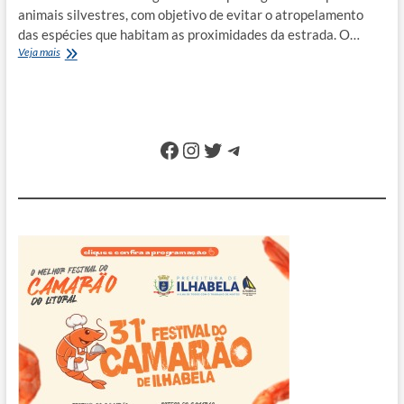
animais silvestres, com objetivo de evitar o atropelamento
das espécies que habitam as proximidades da estrada. O…
Tamoios
Veja mais
ganha
passagem
aérea
para
evitar
Facebook
Instagram
Twitter
Telegram
atropelamento
de
animais