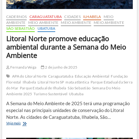
CADERNOS
CARAGUATATUBA
CIDADES
ILHABELA
MEIO
AMBIENTE
MEIO AMBIENTE
MEIO AMBIENTE
MEIO AMBIENTE
SÃO SEBASTIÃO
UBATUBA
Litoral Norte promove educação
ambiental durante a Semana do Meio
Ambiente
Fernanda Veiga
2 de junho de 2025
APA do Litoral Norte
Caraguatatuba
Educação Ambiental
Fundação
Florestal
Ilhabela
Litoral Norte SP
mata atlântica
Parque Estadual da Serra
do Mar
Parque Estadual de Ilhabela
São Sebastião
Semana Do Meio
Ambiente 2025
Turismo Sustentável
Ubatuba
A Semana do Meio Ambiente de 2025 terá uma programação
especial nas principais unidades de conservação do Litoral
Norte. As cidades de Caraguatatuba, Ilhabela, São…
Litoral
Veja mais
Norte
promove