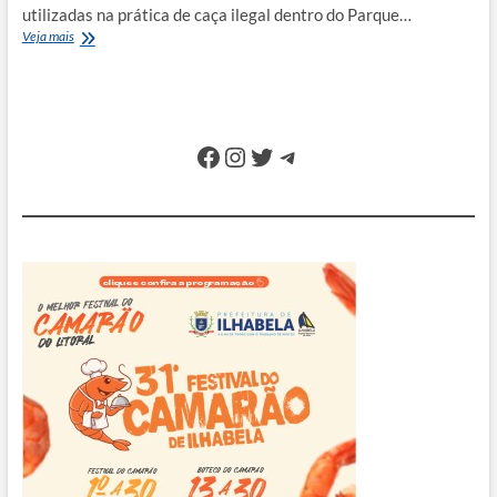
utilizadas na prática de caça ilegal dentro do Parque…
Ambiental
Veja mais
apreende
armas
e
munições
em
Facebook
Instagram
Twitter
Telegram
trilha
no
norte
de
Ilhabela