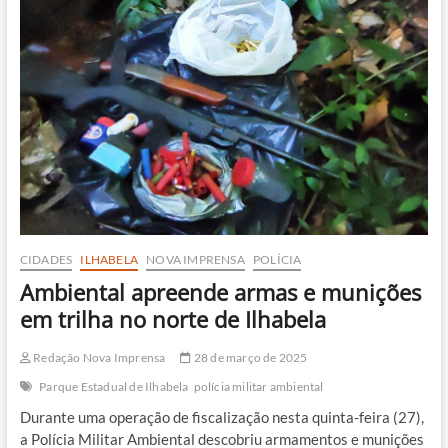
educação
ambiental
durante
a
Semana
do
Meio
Ambiente
CIDADES
ILHABELA
NOVA IMPRENSA
POLÍCIA
Ambiental apreende armas e munições
em trilha no norte de Ilhabela
Redação Nova Imprensa
28 de março de 2025
Parque Estadual de Ilhabela
polícia militar ambiental
Durante uma operação de fiscalização nesta quinta-feira (27),
a Polícia Militar Ambiental descobriu armamentos e munições