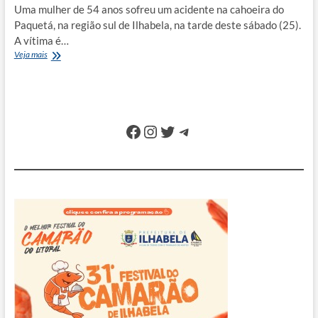
Uma mulher de 54 anos sofreu um acidente na cahoeira do
Paquetá, na região sul de Ilhabela, na tarde deste sábado (25).
A vítima é…
Turista
Veja mais
argentina
cai
de
40
metros
Facebook
Instagram
Twitter
Telegram
em
cachoeira
de
Ilhabela