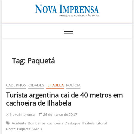
Skip
Nova
to
AS PRINCIPAIS
NOTICIAS DO
content
LITORAL NORTE
Impren
DE SÃO PAULO |
CARAGUATATUBA,
SÃO SEBASTIÃO,
ILHABELA E
UBATUBA
Tag:
Paquetá
CADERNOS
CIDADES
ILHABELA
POLÍCIA
Turista argentina cai de 40 metros em
cachoeira de Ilhabela
Nova Imprensa
26 de março de 2017
Acidente
Bombeiros
cachoeira
Destaque
Ilhabela
Litoral
Norte
Paquetá
SAMU