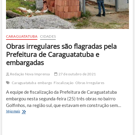
CARAGUATATUBA
CIDADES
Obras irregulares são flagradas pela
Prefeitura de Caraguatatuba e
embargadas
Redação Nova Imprensa
27 de outubro de 2021
Caraguatatuba
embargo
Fiscalização
Obras Irregulares
A equipe de fiscalização da Prefeitura de Caraguatatuba
embargou nesta segunda-feira (25) três obras no bairro
Golfinhos, na região sul, que estavam em construção sem…
Obras
Veja mais
irregulares
são
flagradas
pela