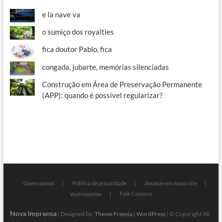
e la nave va
o sumiço dos royalties
fica doutor Pablo, fica
congada, jubarte, memórias silenciadas
Construção em Área de Preservação Permanente
(APP): quando é possível regularizar?
Quem somos
Política de privacidade
Anuncie em nosso site
Fale Conosco
Você repórter
Nova Imprensa
| Designed by:
Theme Freesia
|
WordPress
| © Copyright All