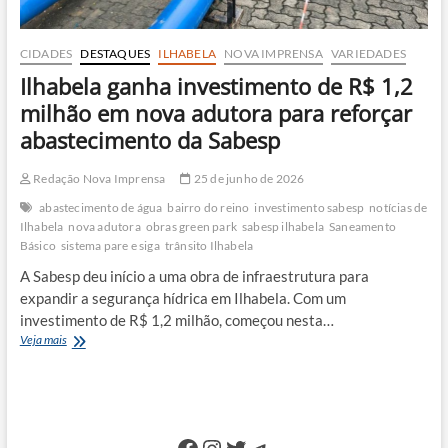
CIDADES
DESTAQUES
ILHABELA
NOVA IMPRENSA
VARIEDADES
Ilhabela ganha investimento de R$ 1,2
milhão em nova adutora para reforçar
abastecimento da Sabesp
Redação Nova Imprensa
25 de junho de 2026
abastecimento de água
bairro do reino
investimento sabesp
notícias de
Ilhabela
nova adutora
obras green park
sabesp ilhabela
Saneamento
Básico
sistema pare e siga
trânsito Ilhabela
A Sabesp deu início a uma obra de infraestrutura para
expandir a segurança hídrica em Ilhabela. Com um
investimento de R$ 1,2 milhão, começou nesta…
Ilhabela
Veja mais
ganha
investimento
de
R$
1,2
Facebook
Instagram
Twitter
Telegram
milhão