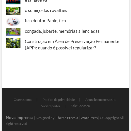
e la nave va
o sumiço dos royalties
fica doutor Pablo, fica
congada, jubarte, memórias silenciadas
Construção em Área de Preservação Permanente
(APP): quando é possível regularizar?
Quem somos
Política de privacidade
Anuncie em nosso site
Fale Conosco
Você repórter
Nova Imprensa
| Designed by:
Theme Freesia
|
WordPress
| © Copyright All
right reserved