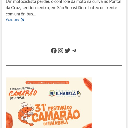
Um motociclista perdeu o controle da moto na curva no Pontal
da Cruz, sentido centro, em São Sebastião, e bateu de frente
com um ônibus…
Motociclista
Veja mais
perde
o
controle
e
bate
Facebook
Instagram
Twitter
Telegram
de
frente
com
ônibus
da
Ecobus