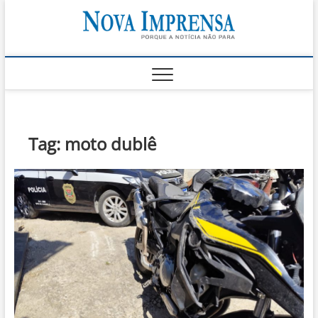
Skip
Nova
to
AS PRINCIPAIS
NOTICIAS DO
content
LITORAL NORTE
Impren
DE SÃO PAULO |
CARAGUATATUBA,
SÃO SEBASTIÃO,
ILHABELA E
UBATUBA
Tag:
moto dublê