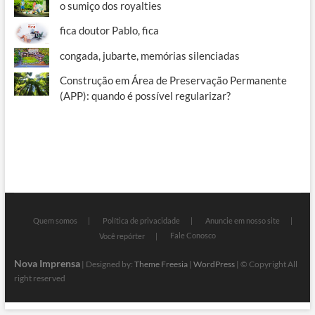
o sumiço dos royalties
fica doutor Pablo, fica
congada, jubarte, memórias silenciadas
Construção em Área de Preservação Permanente
(APP): quando é possível regularizar?
Quem somos
Política de privacidade
Anuncie em nosso site
Fale Conosco
Você repórter
Nova Imprensa
| Designed by:
Theme Freesia
|
WordPress
| © Copyright All
right reserved