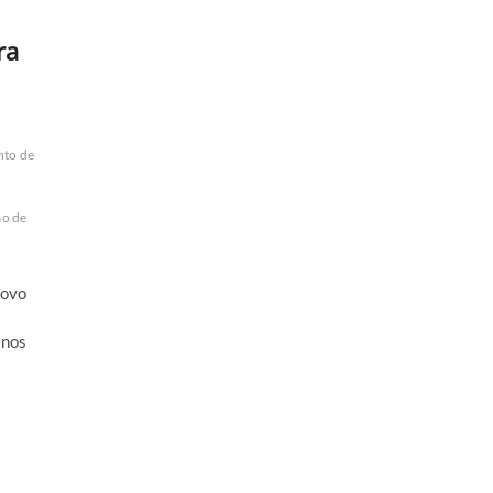
ra
nto de
o de
novo
enos