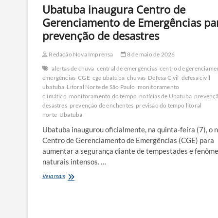
Ubatuba inaugura Centro de
Gerenciamento de Emergências pa
prevenção de desastres
Redação Nova Imprensa
8 de maio de 2026
alertas de chuva
central de emergências
centro de gerenciame
emergências
CGE
cge ubatuba
chuvas
Defesa Civil
defesa civil
ubatuba
Litoral Norte de São Paulo
monitoramento
climático
monitoramento do tempo
notícias de Ubatuba
prevençã
desastres
prevenção de enchentes
previsão do tempo litoral
norte
Ubatuba
Ubatuba inaugurou oficialmente, na quinta-feira (7), o 
Centro de Gerenciamento de Emergências (CGE) para
aumentar a segurança diante de tempestades e fenôm
naturais intensos. …
Ubatuba
Veja mais
inaugura
Centro
de
Gerenciamento