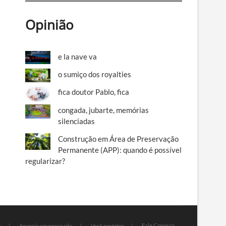
Opinião
e la nave va
o sumiço dos royalties
fica doutor Pablo, fica
congada, jubarte, memórias
silenciadas
Construção em Área de Preservação
Permanente (APP): quando é possível
regularizar?
Fale Conosco
e
Anuncie em nosso site
Você repórter