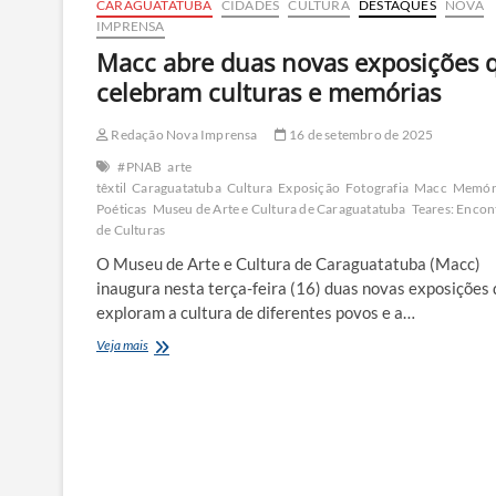
CARAGUATATUBA
CIDADES
CULTURA
DESTAQUES
NOVA
IMPRENSA
Macc abre duas novas exposições 
celebram culturas e memórias
Redação Nova Imprensa
16 de setembro de 2025
#PNAB
arte
têxtil
Caraguatatuba
Cultura
Exposição
Fotografia
Macc
Memór
Poéticas
Museu de Arte e Cultura de Caraguatatuba
Teares: Encon
de Culturas
O Museu de Arte e Cultura de Caraguatatuba (Macc)
inaugura nesta terça-feira (16) duas novas exposições
exploram a cultura de diferentes povos e a…
Macc
Veja mais
abre
duas
novas
exposições
que
celebram
culturas