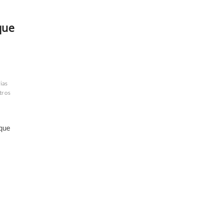
que
ias
tros
 que