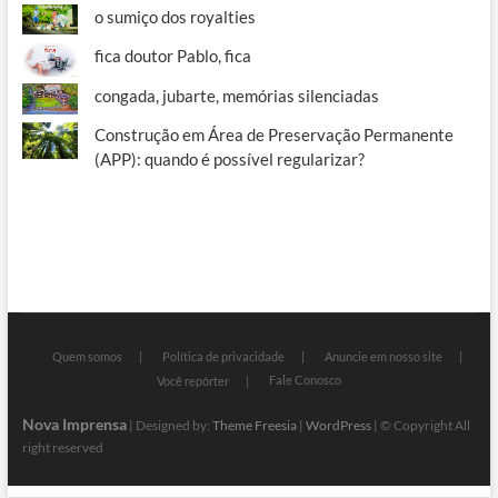
o sumiço dos royalties
fica doutor Pablo, fica
congada, jubarte, memórias silenciadas
Construção em Área de Preservação Permanente
(APP): quando é possível regularizar?
Quem somos
Política de privacidade
Anuncie em nosso site
Fale Conosco
Você repórter
Nova Imprensa
| Designed by:
Theme Freesia
|
WordPress
| © Copyright All
right reserved