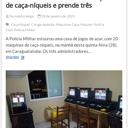
litros
de caça-níqueis e prende três
de
bebida
Fernanda Veiga
28 de janeiro de 2021
alcoólica
falsificada
Caça Níquel
Caraguatatuba
Máquinas Caça-Níqueis
Polícia
Civil
Polícia Militar
A Polícia Militar estourou uma casa de jogos de azar, com 20
máquinas de caça-níqueis, na manhã desta quinta-feira (28),
em Caraguatatuba. Os três administradores…
Polícia
Veja mais
estoura
casa
com
20
máquinas
de
caça-
níqueis
e
prende
três