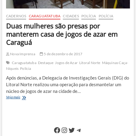
CADERNOS
CARAGUATATUBA
CIDADES
POLÍCIA
POLÍCIA
Duas mulheres são presas por
manterem casa de jogos de azar em
Caraguá
Nova Imprensa
5 de dezembro de 2017
Caraguatatuba
Destaque
Jogos de Azar
Litoral Norte
Máquinas Caça-
Níqueis
Polícia
Após denúncias, a Delegacia de Investigações Gerais (DIG) do
Litoral Norte realizou uma operação para desmantelar um
núcleo de jogos de azar na cidade de…
Duas
Veja mais
mulheres
são
presas
por
manterem
Facebook
Instagram
Twitter
Telegram
casa
de