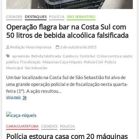
CIDADES
DESTAQUES
POLÍCIA
SÃO SEBASTIÃO
Operação flagra bar na Costa Sul com
50 litros de bebida alcoólica falsificada
Redação Nova Imprensa
2 de outubro de 2025
apreensão
Bebida falsificada
Cambury
Costa Sul
Crime contra a saúde
pública
Fiscalização
Máquinas Caça-Níqueis
Polícia Civil
Polícia
Municipal
São Sebastião
Um bar localizado na Costa Sul de São Sebastião foi alvo de
uma grande operação policial e de fiscalização nesta quarta-
feira (1º). A ação resultou…
Operação
Veja mais
flagra
bar
na
Costa
Sul
CARAGUATATUBA
CIDADES
POLÍCIA
com
Polícia estoura casa com 20 máquinas
50