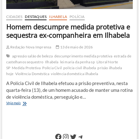
CIDADES
DESTAQUES
ILHABELA
POLÍCIA
Homem descumpre medida protetiva e
sequestra ex-companheira em Ilhabela
Redação Nova Imprensa
13 de maio de 2026
agressão salão de beleza
descumprimento medida protetiva
estrada de
castelhanos sequestro
Ilhabela
lei maria da penha sp
Litoral Norte
SP
Medida Protetiva
Polícia Civil
polícia civil ilhabela
prisão ilhabela
hoje
Violência Doméstica
violência doméstica ilhabela
A Polícia Civil de Ilhabela efetuou a prisão preventiva, nesta
quarta-feira (13), de um homem acusado de manter uma rotina
de violência doméstica, perseguição e…
Homem
Veja mais
descumpre
medida
protetiva
e
sequestra
Facebook
Instagram
Twitter
Telegram
ex-