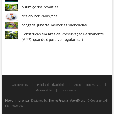
o sumiço dos royalties
fica doutor Pablo, fica
congada, jubarte, memórias silenciadas
Construção em Área de Preservação Permanente
(APP): quando é possível regularizar?
Quem somos
Política de privacidade
Anuncie em nosso site
Fale Conosco
Você repórter
Nova Imprensa
| Designed by:
Theme Freesia
|
WordPress
| © Copyright All
right reserved