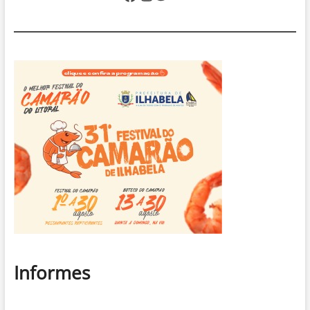
companheira
em
Ilhabela
Informes