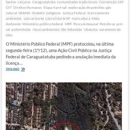
Santos
caiçaras
Caraguatatuba
comunidades tradicionais
Convenção 169
OIT
Direitos Humanos
Etapa 4 pré-sal
exploração de petróleo
gás
natural
IBAMA
Ilhabela
indígenas
Justiça Federal
licenciamento
ambiental.
Litoral Norte
Litoral Norte SP
maricultura
Meio
Ambiente
Ministério público federal
MPF
Pesca Artesanal
Petrobras
pré-
sal
quilombolas
riscos ambientais
São Sebastião
Ubatuba
vazamento de
óleo
O Ministério Público Federal (MPF) protocolou, na última
segunda-feira (1º/12), uma Ação Civil Pública na Justiça
Federal de Caraguatatuba pedindo a anulação imediata da
licença…
MPF
Veja mais
aciona
Justiça
para
suspender
licença
do
pré-
sal
e
proteger
Litoral