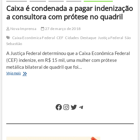
suspensa
Caixa é condenada a pagar indenização
pela
Justiça
a consultora com prótese no quadril
Federal
Nova Imprensa
27 de março de 2018
Caixa Econômica Federal
CEF
Cidades
Destaque
Justiça Federal
São
Sebastião
A Justiça Federal determinou que a Caixa Econômica Federal
(CEF) indenize, em R$ 15 mil, uma mulher com prótese
metálica bilateral de quadril que foi…
Caixa
Veja mais
é
condenada
a
pagar
indenização
Facebook
Instagram
Twitter
Telegram
a
consultora
com
prótese
no
quadril