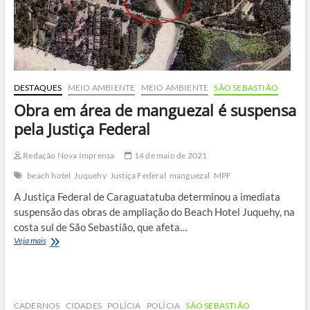
Norte
DESTAQUES
MEIO AMBIENTE
MEIO AMBIENTE
SÃO SEBASTIÃO
Obra em área de manguezal é suspensa
pela Justiça Federal
Redação Nova Imprensa
14 de maio de 2021
beach hotel
Juquehy
Justiça Federal
manguezal
MPF
A Justiça Federal de Caraguatatuba determinou a imediata
suspensão das obras de ampliação do Beach Hotel Juquehy, na
costa sul de São Sebastião, que afeta…
Obra
Veja mais
em
área
de
manguezal
é
CADERNOS
CIDADES
POLÍCIA
POLÍCIA
SÃO SEBASTIÃO