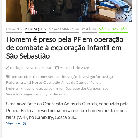
CIDADES
DESTAQUES
NOVA IMPRENSA
POLÍCIA
SÃO SEBASTIÃO
Homem é preso pela PF em operação
de combate à exploração infantil em
São Sebastião
Redação Nova Imprensa
9 de abril de 2026
abuso infantil
crimes sexuais
Inovação
Investigação
Justiça
Federal
Litoral Norte
Operação Anjos da Guarda
Polícia
Federal
Prisão
proteção ao menor
São José dos Campos
São
Sebastião
segurança digital
Tecnologia
Uma nova fase da Operação Anjos da Guarda, conduzida pela
Polícia Federal, resultou na prisão de um homem nesta quinta-
feira (9/4), no Cambury, Costa Sul…
Homem
Veja mais
é
preso