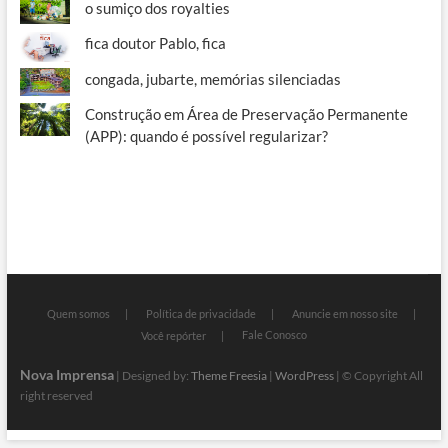
o sumiço dos royalties
fica doutor Pablo, fica
congada, jubarte, memórias silenciadas
Construção em Área de Preservação Permanente
(APP): quando é possível regularizar?
Quem somos
Política de privacidade
Anuncie em nosso site
Fale Conosco
Você repórter
Nova Imprensa
| Designed by:
Theme Freesia
|
WordPress
| © Copyright All
right reserved