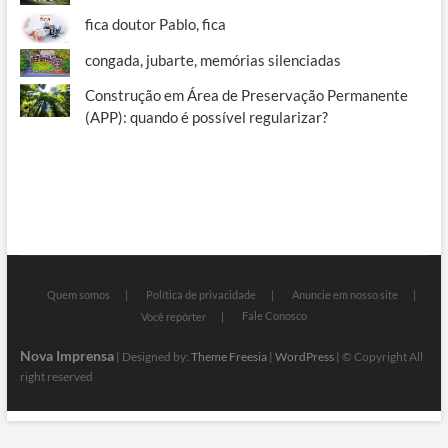
fica doutor Pablo, fica
congada, jubarte, memórias silenciadas
Construção em Área de Preservação Permanente
(APP): quando é possível regularizar?
Quem somos
Política de privacidade
Anuncie em nosso site
Fale Conosco
Você repórter
Nova Imprensa
| Designed by:
Theme Freesia
|
WordPress
| © Copyright All
right reserved