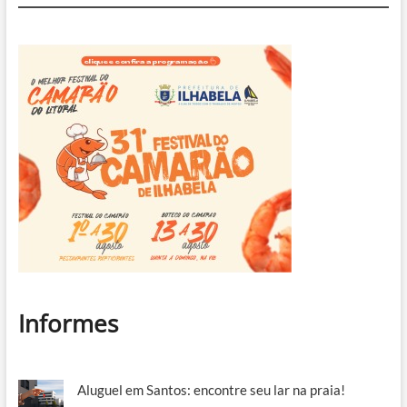
das
chuvas
Informes
Aluguel em Santos: encontre seu lar na praia!