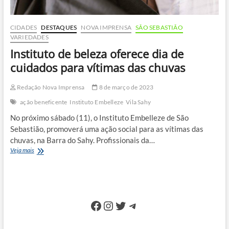
CIDADES
DESTAQUES
NOVA IMPRENSA
SÃO SEBASTIÃO
VARIEDADES
Instituto de beleza oferece dia de
cuidados para vítimas das chuvas
Redação Nova Imprensa
8 de março de 2023
ação beneficente
Instituto Embelleze
Vila Sahy
No próximo sábado (11), o Instituto Embelleze de São
Sebastião, promoverá uma ação social para as vítimas das
chuvas, na Barra do Sahy. Profissionais da…
Instituto
Veja mais
de
beleza
oferece
dia
de
Facebook
Instagram
Twitter
Telegram
cuidados
para
vítimas