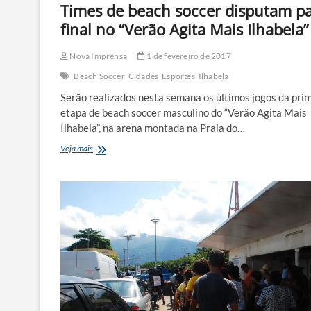
Times de beach soccer disputam p
final no “Verão Agita Mais Ilhabela”
Nova Imprensa
1 de fevereiro de 2017
Beach Soccer
Cidades
Esportes
Ilhabela
Serão realizados nesta semana os últimos jogos da pri
etapa de beach soccer masculino do “Verão Agita Mais
Ilhabela”, na arena montada na Praia do…
Times
Veja mais
de
beach
soccer
disputam
para
final
no
“Verão
Agita
Mais
Ilhabela”