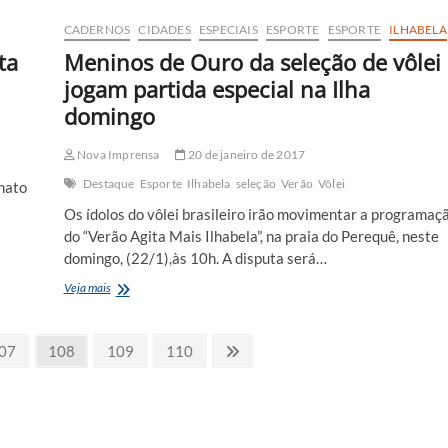
nesta
quarta
CADERNOS
CIDADES
ESPECIAIS
ESPORTE
ESPORTE
ILHABELA
ta
Meninos de Ouro da seleção de vôlei
jogam partida especial na Ilha
domingo
Nova Imprensa
20 de janeiro de 2017
Destaque
Esporte
Ilhabela
seleção
Verão
Vôlei
nato
Os ídolos do vôlei brasileiro irão movimentar a programaç
do “Verão Agita Mais Ilhabela”, na praia do Perequê, neste
domingo, (22/1),às 10h. A disputa será…
Meninos
Veja mais
de
Ouro
da
age
Page
Page
Page
Next
07
108
109
110
seleção
page
de
vôlei
jogam
partida