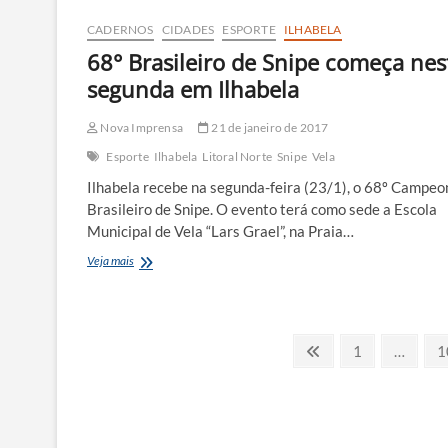
ampliação
na
CADERNOS
CIDADES
ESPORTE
ILHABELA
área
68° Brasileiro de Snipe começa nes
de
embarque
segunda em Ilhabela
da
balsa
Nova Imprensa
21 de janeiro de 2017
Esporte
Ilhabela
Litoral Norte
Snipe
Vela
Ilhabela recebe na segunda-feira (23/1), o 68º Campeo
Brasileiro de Snipe. O evento terá como sede a Escola
Municipal de Vela “Lars Grael”, na Praia…
68°
Veja mais
Brasileiro
de
Snipe
começa
Paginação
Previous
Page
P
nesta
1
…
1
segunda
page
de
em
posts
Ilhabela