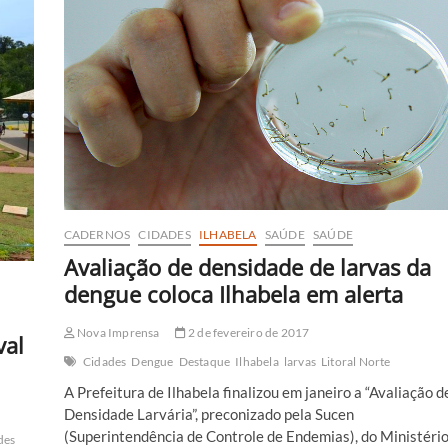
conquista
o
ouro
no
Brasileiro
de
Jiu
Jitsu
CADERNOS
CIDADES
ILHABELA
SAÚDE
SAÚDE
Avaliação de densidade de larvas da
dengue coloca Ilhabela em alerta
Nova Imprensa
2 de fevereiro de 2017
val
Cidades
Dengue
Destaque
Ilhabela
larvas
Litoral Norte
A Prefeitura de Ilhabela finalizou em janeiro a “Avaliação d
Densidade Larvária”, preconizado pela Sucen
(Superintendência de Controle de Endemias), do Ministéri
des