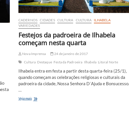
CADERNOS
CIDADES
CULTURA
CULTURA
ILHABELA
VARIEDADES
Festejos da padroeira de Ilhabela
começam nesta quarta
Nova Imprensa
24 de janeiro de 2017
Cultura
Destaque
Festa da Padroeira
Ilhabela
Litoral Norte
Ilhabela entra em festa a partir desta quarta-feira (25/1),
quando começam as celebrações religiosas e culturais da
São
padroeira da cidade, Nossa Senhora D´Ajuda e Bonsucesso
nesta
…
Festejos
Veja mais
da
padroeira
de
Ilhabela
começam