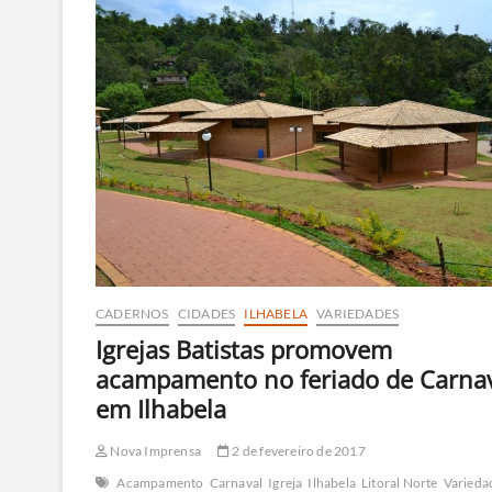
CADERNOS
CIDADES
ILHABELA
VARIEDADES
Igrejas Batistas promovem
acampamento no feriado de Carna
em Ilhabela
Nova Imprensa
2 de fevereiro de 2017
Acampamento
Carnaval
Igreja
Ilhabela
Litoral Norte
Varieda