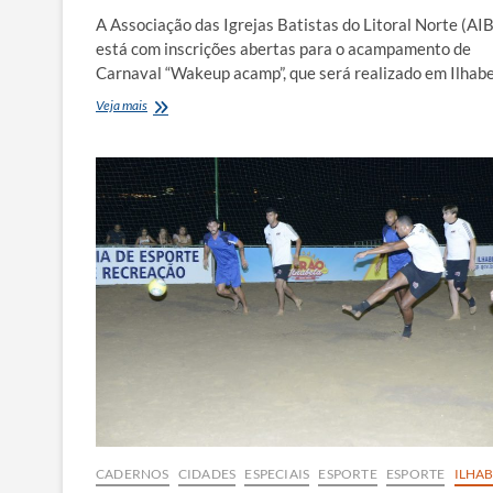
A Associação das Igrejas Batistas do Litoral Norte (AI
está com inscrições abertas para o acampamento de
Carnaval “Wakeup acamp”, que será realizado em Ilhab
Igrejas
Veja mais
Batistas
promovem
acampamento
no
feriado
de
Carnaval
em
Ilhabela
CADERNOS
CIDADES
ESPECIAIS
ESPORTE
ESPORTE
ILHA