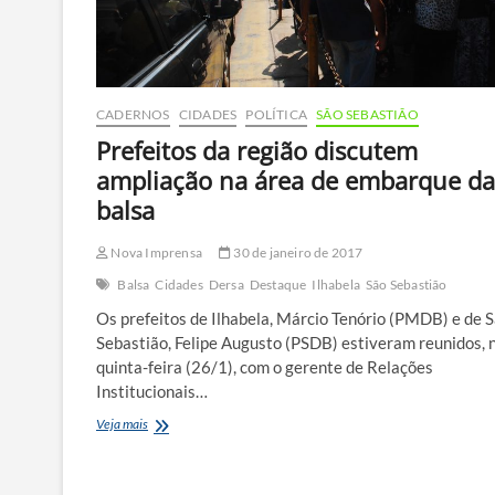
CADERNOS
CIDADES
POLÍTICA
SÃO SEBASTIÃO
Prefeitos da região discutem
ampliação na área de embarque da
balsa
Nova Imprensa
30 de janeiro de 2017
Balsa
Cidades
Dersa
Destaque
Ilhabela
São Sebastião
Os prefeitos de Ilhabela, Márcio Tenório (PMDB) e de 
Sebastião, Felipe Augusto (PSDB) estiveram reunidos, 
quinta-feira (26/1), com o gerente de Relações
Institucionais…
Prefeitos
Veja mais
da
região
discutem