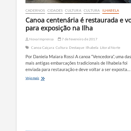
CADERNOS
CIDADES
CULTURA
CULTURA
ILHABELA
Canoa centenária é restaurada e vo
para exposição na Ilha
Nova Imprensa
7 de fevereiro de 2017
Canoa Caiçara
Cultura
Destaque
Ilhabela
Litoral Norte
Por Daniela Maiara Rossi A canoa “Vencedora”, uma da
mais antigas embarcações tradicionais de Ilhabela foi
enviada para restauração e deve voltar a ser exposta…
Canoa
Veja mais
centenária
é
restaurada
e
volta
para
exposição
na
Ilha