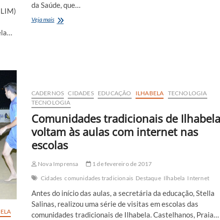
da Saúde, que…
BLIM)
Avaliação
Veja mais
de
ela…
densidade
de
larvas
da
dengue
coloca
Ilhabela
CADERNOS
CIDADES
EDUCAÇÃO
ILHABELA
TECNOLOGIA
em
TECNOLOGIA
alerta
Comunidades tradicionais de Ilhabel
voltam às aulas com internet nas
escolas
Nova Imprensa
1 de fevereiro de 2017
Cidades
comunidades tradicionais
Destaque
Ilhabela
Internet
Antes do início das aulas, a secretária da educação, Stella
Salinas, realizou uma série de visitas em escolas das
BELA
comunidades tradicionais de Ilhabela. Castelhanos, Praia…