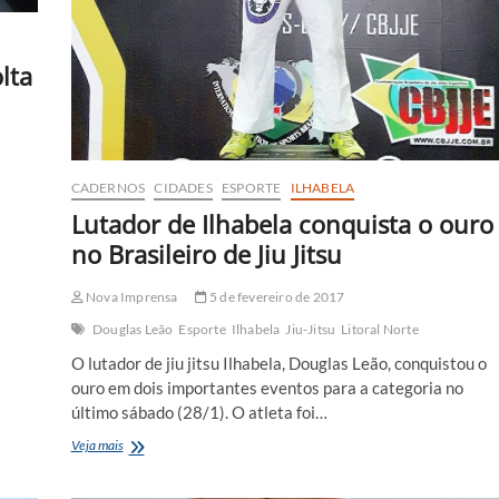
lta
CADERNOS
CIDADES
ESPORTE
ILHABELA
s
Lutador de Ilhabela conquista o ouro
no Brasileiro de Jiu Jitsu
Nova Imprensa
5 de fevereiro de 2017
Douglas Leão
Esporte
Ilhabela
Jiu-Jitsu
Litoral Norte
O lutador de jiu jitsu Ilhabela, Douglas Leão, conquistou o
ouro em dois importantes eventos para a categoria no
último sábado (28/1). O atleta foi…
Lutador
Veja mais
de
Ilhabela