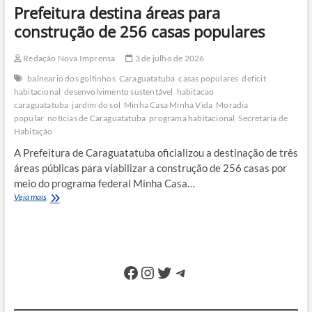
Prefeitura destina áreas para
construção de 256 casas populares
Redação Nova Imprensa
3 de julho de 2026
balneario dos golfinhos
Caraguatatuba
casas populares
deficit
habitacional
desenvolvimento sustentável
habitacao
caraguatatuba
jardim do sol
Minha Casa Minha Vida
Moradia
popular
notícias de Caraguatatuba
programa habitacional
Secretaria de
Habitação
A Prefeitura de Caraguatatuba oficializou a destinação de três
áreas públicas para viabilizar a construção de 256 casas por
meio do programa federal Minha Casa…
Prefeitura
Veja mais
destina
áreas
para
construção
de
Facebook
Instagram
Twitter
Telegram
256
casas
populares