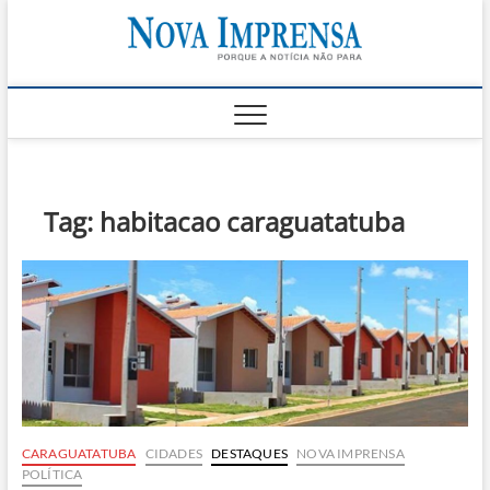
Skip
Nova
to
AS PRINCIPAIS
NOTICIAS DO
content
LITORAL NORTE
Impren
DE SÃO PAULO |
CARAGUATATUBA,
SÃO SEBASTIÃO,
ILHABELA E
UBATUBA
Tag:
habitacao caraguatatuba
CARAGUATATUBA
CIDADES
DESTAQUES
NOVA IMPRENSA
POLÍTICA