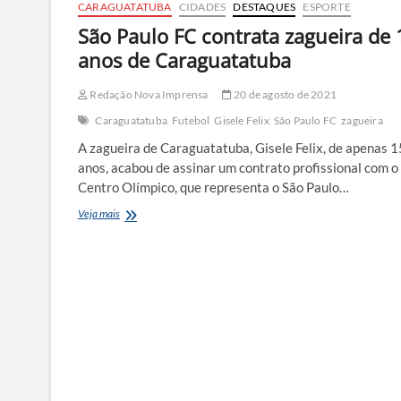
CARAGUATATUBA
CIDADES
DESTAQUES
ESPORTE
São Paulo FC contrata zagueira de 
anos de Caraguatatuba
Redação Nova Imprensa
20 de agosto de 2021
Caraguatatuba
Futebol
Gisele Felix
São Paulo FC
zagueira
A zagueira de Caraguatatuba, Gisele Felix, de apenas 1
anos, acabou de assinar um contrato profissional com o
Centro Olímpico, que representa o São Paulo…
São
Veja mais
Paulo
FC
contrata
zagueira
de
15
anos
de
Caraguatatuba