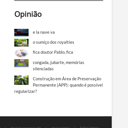
Opinião
e la nave va
o sumiço dos royalties
fica doutor Pablo, fica
congada, jubarte, memórias
silenciadas
Construção em Área de Preservação
Permanente (APP): quando é possível
regularizar?
Fale Conosco
e
Anuncie em nosso site
Você repórter