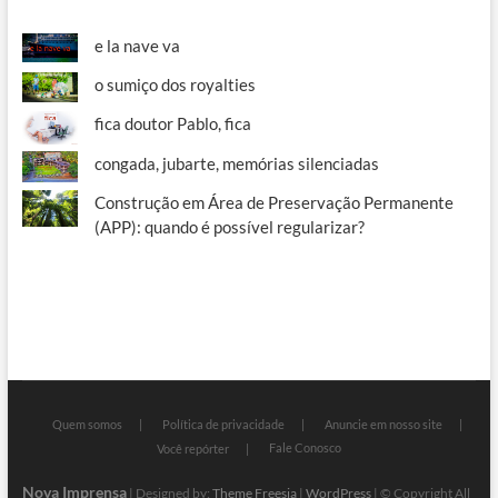
e la nave va
o sumiço dos royalties
fica doutor Pablo, fica
congada, jubarte, memórias silenciadas
Construção em Área de Preservação Permanente
(APP): quando é possível regularizar?
Quem somos
Política de privacidade
Anuncie em nosso site
Fale Conosco
Você repórter
Nova Imprensa
| Designed by:
Theme Freesia
|
WordPress
| © Copyright All