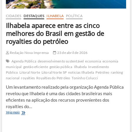
CIDADES
DESTAQUES
ILHABELA
POLÍTICA
Ilhabela aparece entre as cinco
melhores do Brasil em gestão de
royalties do petróleo
Redação Nova Imprensa
23 de abril de 2026
Agenda Pública
desenvolvimento sustentável
economia
economia
municipal
gestão eficiente
gestão pública
Ilhabela
Investimento
Público
Litoral Norte
Litoral Norte SP
noticias Ilhabela
Petróleo
ranking
nacional
royalties
Royalties do Petróleo
Toninho Colucci
Um levantamento realizado pela organização Agenda Pública
revelou que Ilhabela é uma das cidades brasileiras mais
eficientes na aplicação dos recursos provenientes dos
royalties do…
Ilhabela
Veja mais
aparece
entre
as