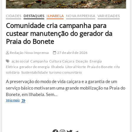
CIDADES
DESTAQUES
ILHABELA
NOVA IMPRENSA
VARIEDADES
Comunidade cria campanha para
custear manutenção do gerador da
Praia do Bonete
Redação Nova Imprensa
27 de abril de 2026
ação social
Campanha
Cultura Caiçara
Doação
Energia
Elétrica
gerador de energia
Ilhabela
Litoral Norte
Praia do Bonete
rifa
solidária
Sustentabilidade
turismo comunitário
A preservação do modo de vida caiçara e a garantia de um
serviço básico motivaram uma grande mobilização na Praia do
Bonete, em Ilhabela. Sem…
Comunidade
Veja mais
cria
campanha
para
custear
manutenção
Facebook
Instagram
Twitter
Telegram
do