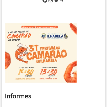
gerador
da
Praia
do
Bonete
Informes