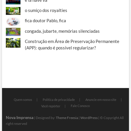
e la nave va
o sumiço dos royalties
fica doutor Pablo, fica
congada, jubarte, memórias silenciadas
Construção em Área de Preservação Permanente
(APP): quando é possível regularizar?
Quem somos
Política de privacidade
Anuncie em nosso site
Fale Conosco
Você repórter
Nova Imprensa
| Designed by:
Theme Freesia
|
WordPress
| © Copyright All
right reserved